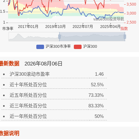
最新数据
2026年08月06日
沪深300滚动市盈率
1.46
近十年所处百分位
52.5%
近五年所处百分位
73.33%
近三年所处百分位
83.33%
近一年所处百分位
50%
数据说明